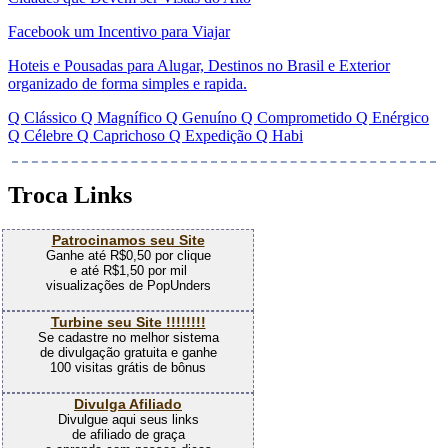
Facebook um Incentivo para Viajar
Hoteis e Pousadas para Alugar, Destinos no Brasil e Exterior
organizado de forma simples e rapida.
Q Clássico Q Magnífico Q Genuíno Q Comprometido Q Enérgico
Q Célebre Q Caprichoso Q Expedição Q Habi
Troca Links
Patrocinamos seu Site
Ganhe até R$0,50 por clique
e até R$1,50 por mil
visualizações de PopUnders
Turbine seu Site !!!!!!!!
Se cadastre no melhor sistema
de divulgação gratuita e ganhe
100 visitas grátis de bônus
Divulga Afiliado
Divulgue aqui seus links
de afiliado de graça