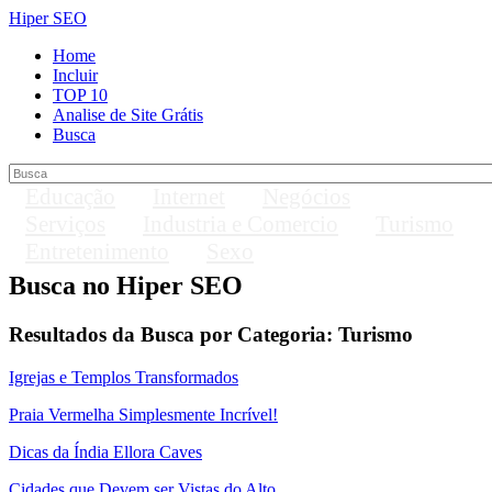
Hiper SEO
Home
Incluir
TOP 10
Analise de Site Grátis
Busca
Educação
Internet
Negócios
Serviços
Industria e Comercio
Turismo
Entretenimento
Sexo
Busca no Hiper SEO
Resultados da Busca por
Categoria: Turismo
Igrejas e Templos Transformados
Praia Vermelha Simplesmente Incrível!
Dicas da Índia Ellora Caves
Cidades que Devem ser Vistas do Alto